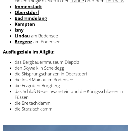
Einkehrmöglichkeiten in der
Traube
oder dem
Dorfhaus
Immenstadt
Oberstdorf
Bad Hindelang
Kempten
Isny
Lindau
am Bodensee
Bregenz
am Bodensee
Ausflugsziele im Allgäu:
das Bergbauernmuseum Diepolz
den Skywalk in Scheidegg
die Skisprungschanzen in Oberstdorf
die Insel Mainau im Bodensee
die Erzguben Burgberg
das Schloß Neuschwanstein und die Königsschlösser in
Füssen
die Breitachklamm
die Starzlachklamm