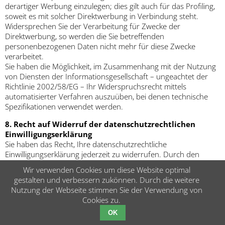
derartiger Werbung einzulegen; dies gilt auch für das Profiling,
soweit es mit solcher Direktwerbung in Verbindung steht.
Widersprechen Sie der Verarbeitung für Zwecke der
Direktwerbung, so werden die Sie betreffenden
personenbezogenen Daten nicht mehr für diese Zwecke
verarbeitet.
Sie haben die Möglichkeit, im Zusammenhang mit der Nutzung
von Diensten der Informationsgesellschaft – ungeachtet der
Richtlinie 2002/58/EG – Ihr Widerspruchsrecht mittels
automatisierter Verfahren auszuüben, bei denen technische
Spezifikationen verwendet werden.
8. Recht auf Widerruf der datenschutzrechtlichen
Einwilligungserklärung
Sie haben das Recht, Ihre datenschutzrechtliche
Einwilligungserklärung jederzeit zu widerrufen. Durch den
Widerruf der Einwilligung wird die Rechtmäßigkeit der aufgrund
Wir verwenden Cookies um diese Website optimal
der Einwilligung bis zum Widerruf erfolgten Verarbeitung nicht
gestalten und verbessern zukönnen. Durch die weitere
berührt.
Nutzung der Webseite stimmen Sie der Verwendung von
Cookies zu.
9. Automatisierte Entscheidung im Einzelfall
einschließlich Profiling
OK
Sie haben das Recht, nicht einer ausschließlich auf einer