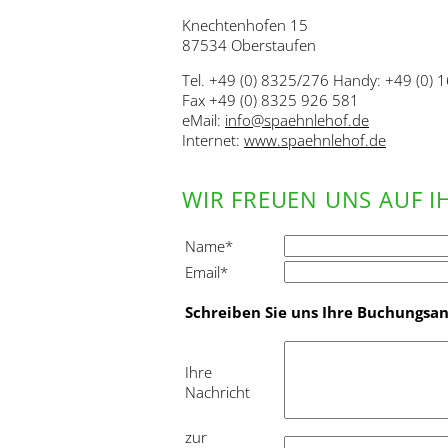
Knechtenhofen 15
87534 Oberstaufen
Tel. +49 (0) 8325/276 Handy: +49 (0)
Fax +49 (0) 8325 926 581
eMail:
info@spaehnlehof.de
Internet:
www.spaehnlehof.de
WIR FREUEN UNS AUF I
Pflichtfeld
Name
*
Pflichtfeld
Email
*
Schreiben Sie uns Ihre Buchungsanf
Ihre
Nachricht
Pflichtfeld
zur